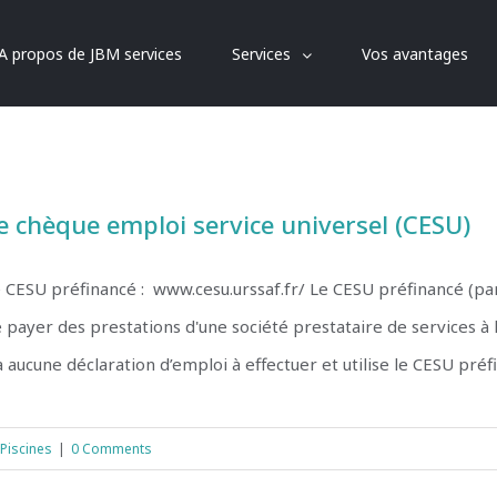
A propos de JBM services
Services
Vos avantages
e chèque emploi service universel (CESU)
 CESU préfinancé : www.cesu.urssaf.fr/ Le CESU préfinancé (par
 payer des prestations d'une société prestataire de services à
a aucune déclaration d’emploi à effectuer et utilise le CESU préfi
Piscines
|
0 Comments