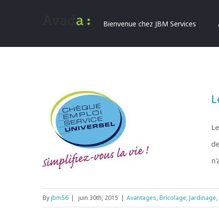
Bienvenue chez JBM Services
L
Le
de
n'
By
jbm56
|
juin 30th, 2015
|
Avantages
,
Bricolage
,
Jardinage
,
Le chèque emploi service