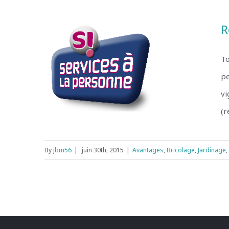
universel (CESU)
R
To
pe
vi
(r
By
jbm56
|
juin 30th, 2015
|
Avantages
,
Bricolage
,
Jardinage
,
Réduction d’ impôt et crédit d’
impôt (remboursement)